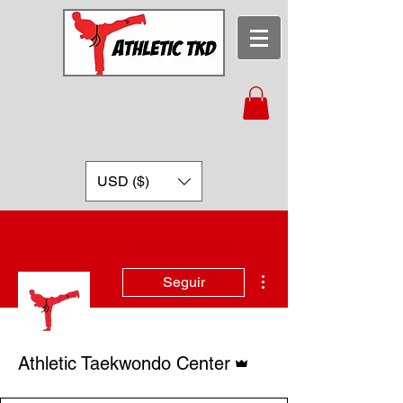
USD ($)
Más acciones
Seguir
Administrador
Athletic Taekwondo Center