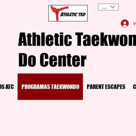
USD ($)
I
Athletic Taekwon
Do Center
OS ATC
PROGRAMAS TAEKWONDO
PARENT ESCAPES