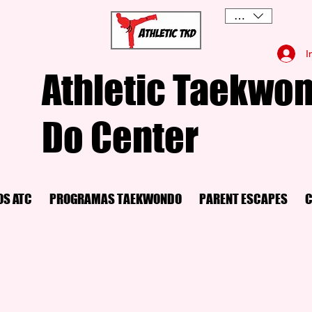
USD ($)
I
Athletic Taekwon
Do Center
OS ATC
PROGRAMAS TAEKWONDO
PARENT ESCAPES