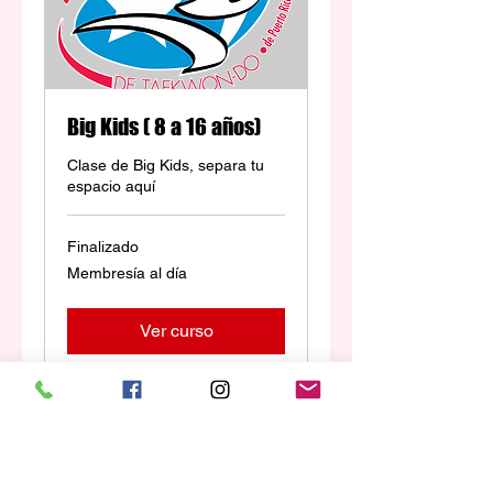
Big Kids ( 8 a 16 años)
Clase de Big Kids, separa tu
espacio aquí
Finalizado
Membresía
Membresía al día
al
día
Ver curso